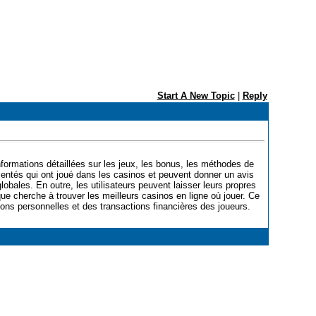
Start A New Topic
|
Reply
nformations détaillées sur les jeux, les bonus, les méthodes de
mentés qui ont joué dans les casinos et peuvent donner un avis
bales. En outre, les utilisateurs peuvent laisser leurs propres
 cherche à trouver les meilleurs casinos en ligne où jouer. Ce
tions personnelles et des transactions financières des joueurs.