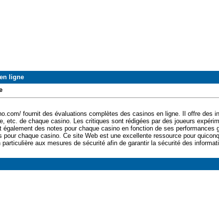
en ligne
e
no.com/ fournit des évaluations complètes des casinos en ligne. Il offre des i
le, etc. de chaque casino. Les critiques sont rédigées par des joueurs expéri
it également des notes pour chaque casino en fonction de ses performances glo
 pour chaque casino. Ce site Web est une excellente ressource pour quiconque
n particulière aux mesures de sécurité afin de garantir la sécurité des informa