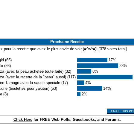
Prochaine Recette
z pour la recette que avez le plus envie de voir (=^w^=)! [
378
votes total]
iri (65)
17%
o (86)
23%
a (avec la peau achetee toute faite) (32)
8%
a (avec la recette de la "peau" aussi) (117)
en Tamago avec la sauce speciale (17)
4%
une (boulettes pour yakitori) (53)
14%
e (8)
2%
EMAIL THIS PO
Click Here
for FREE Web Polls, Guestbooks, and Forums.