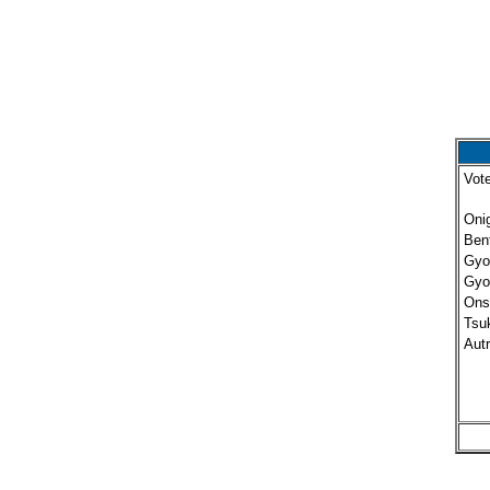
Vote
Onig
Bent
Gyoz
Gyoz
Ons
Tsuk
Autr