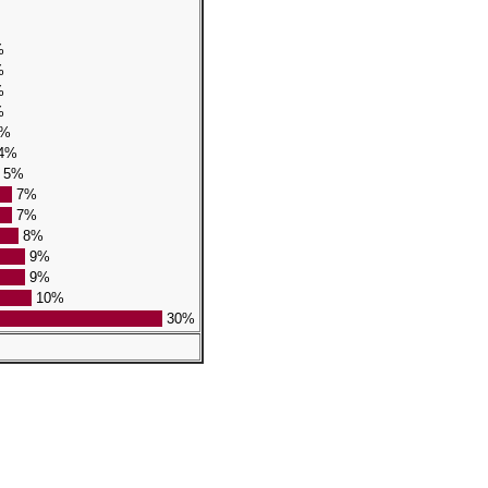
%
%
%
%
%
4%
5%
7%
7%
8%
9%
9%
10%
30%