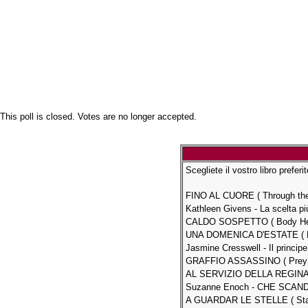
This poll is closed. Votes are no longer accepted.
Scegliete il vostro libro preferit
FINO AL CUORE ( Through the H
Kathleen Givens - La scelta più 
CALDO SOSPETTO ( Body Heat
UNA DOMENICA D'ESTATE ( Bl
Jasmine Cresswell - Il principe
GRAFFIO ASSASSINO ( Prey ) 
AL SERVIZIO DELLA REGINA di
Suzanne Enoch - CHE SCANDAL
A GUARDAR LE STELLE ( Star Ga