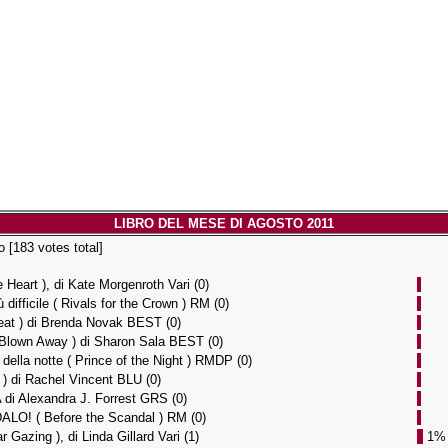
LIBRO DEL MESE DI AGOSTO 2011
o [
183
votes total]
eart ), di Kate Morgenroth Vari (0)
difficile ( Rivals for the Crown ) RM (0)
 ) di Brenda Novak BEST (0)
own Away ) di Sharon Sala BEST (0)
 della notte ( Prince of the Night ) RMDP (0)
di Rachel Vincent BLU (0)
 Alexandra J. Forrest GRS (0)
O! ( Before the Scandal ) RM (0)
zing ), di Linda Gillard Vari (1)
1%