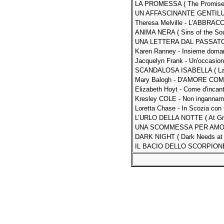
LA PROMESSA ( The Promise 
UN AFFASCINANTE GENTILUOM
Theresa Melville - L'ABBRA
ANIMA NERA ( Sins of the Soul
UNA LETTERA DAL PASSATO ( T
Karen Ranney - Insieme doman
Jacquelyn Frank - Un'occasione
SCANDALOSA ISABELLA ( Lady I
Mary Balogh - D'AMORE COME 
Elizabeth Hoyt - Come d'incan
Kresley COLE - Non ingannarmi
Loretta Chase - In Scozia con 
L’URLO DELLA NOTTE ( At Grav
UNA SCOMMESSA PER AMORE ( 
DARK NIGHT ( Dark Needs at N
IL BACIO DELLO SCORPIONE ( 