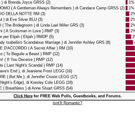
) di Brenda Joyce GRSS (2)
1%
O ( A Gentleman Always Remembers ) di Candace Camp GRSS (2)
1%
CCIO DELLA NOTTE RM (3)
2
 ) di Eve Silver BLU (3)
2
he Bridegroom ) di Linda Lael Miller GRS (3)
2
i ( A Scotsman in Love ) RMP (3)
2
 per Elijah ( Elijah ) RMDP (5)
3
sabella's Scandalous Marriage ) di Jennifer Ashley GRS (8)
D'ACCORDO ( A Secret Affair ) RM (10)
to ( To Beguile a Beast ) RMP (12)
! ( If You Deceive ) RMP (12)
te ( Last Night's Scandal ) RMP (14)
e's End ), di Jeaniene Frost LEGG (16)
Bet Me ), di Jennifer Crusie LEGG (17)
ight’s Edge), di Kresley Cole LEGG (18)
Breathless ) di Anne Stuart GRSS (54)
Click Here
for FREE Web Polls, Guestbooks, and Forums.
Isnt'It Romantic?